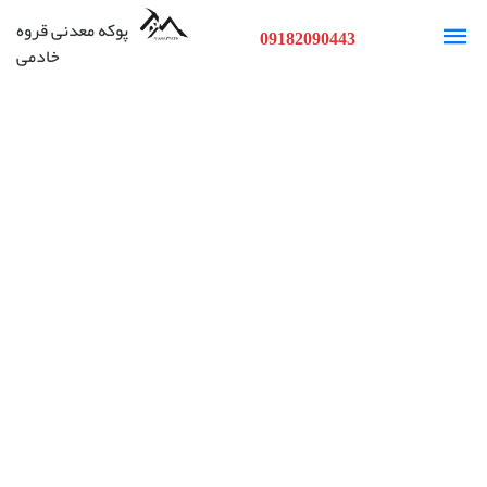
پوکه معدنی قروه
09182090443
خادمی