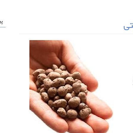
تی
پی